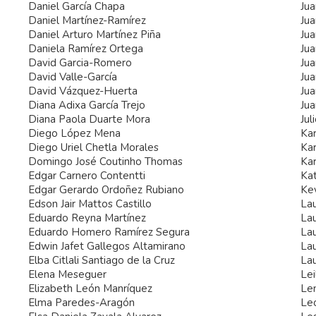
Daniel García Chapa
Ju
Daniel Martínez-Ramírez
Jua
Daniel Arturo Martínez Piña
Ju
Daniela Ramírez Ortega
Jua
David Garcia-Romero
Jua
David Valle-García
Ju
David Vázquez-Huerta
Ju
Diana Adixa García Trejo
Jua
Diana Paola Duarte Mora
Jul
Diego López Mena
Kar
Diego Uriel Chetla Morales
Kar
Domingo José Coutinho Thomas
Kar
Edgar Carnero Contentti
Kat
Edgar Gerardo Ordoñez Rubiano
Kev
Edson Jair Mattos Castillo
La
Eduardo Reyna Martínez
La
Eduardo Homero Ramírez Segura
Lau
Edwin Jafet Gallegos Altamirano
La
Elba Citlali Santiago de la Cruz
Lau
Elena Meseguer
Le
Elizabeth León Manríquez
Le
Elma Paredes-Aragón
Le