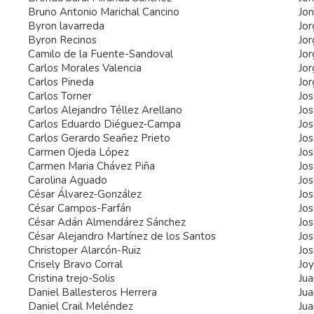
Bruno Antonio Marichal Cancino
Jo
Byron lavarreda
Jor
Byron Recinos
Jor
Camilo de la Fuente-Sandoval
Jo
Carlos Morales Valencia
Jo
Carlos Pineda
Jor
Carlos Torner
Jos
Carlos Alejandro Téllez Arellano
Jos
Carlos Eduardo Diéguez-Campa
Jos
Carlos Gerardo Seañez Prieto
Jos
Carmen Ojeda López
Jos
Carmen Maria Chávez Piña
Jos
Carolina Aguado
Jo
César Álvarez-González
Jos
César Campos-Farfán
Jos
César Adán Almendárez Sánchez
Jos
César Alejandro Martínez de los Santos
Jos
Christoper Alarcón-Ruiz
Jo
Crisely Bravo Corral
Joy
Cristina trejo-Solis
Jua
Daniel Ballesteros Herrera
Jua
Daniel Crail Meléndez
Jua