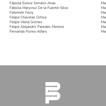
Fabiola Eunice Serrano-Arias
Mar
Fabiola Marycruz De la Fuente-Silva
Ma
Fatemeh Feizy
Ma
Felipe Chavelas Ochoa
Ma
Felipe Vilela Gomes
Ma
Felipe Alejandro Paredes Moreno
Mar
Fernanda Flores-Alfaro
Mar