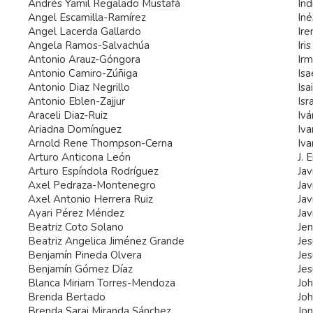
Andrés Yamil Regalado Mustafá
Ind
Angel Escamilla-Ramírez
In
Angel Lacerda Gallardo
Ire
Angela Ramos-Salvachúa
Iri
Antonio Arauz-Góngora
Irm
Antonio Camiro-Zúñiga
Is
Antonio Diaz Negrillo
Isa
Antonio Eblen-Zajjur
Isr
Araceli Diaz-Ruiz
Ivá
Ariadna Domínguez
Iv
Arnold Rene Thompson-Cerna
Iva
Arturo Anticona León
J. 
Arturo Espíndola Rodríguez
Ja
Axel Pedraza-Montenegro
Jav
Axel Antonio Herrera Ruiz
Jav
Ayari Pérez Méndez
Jav
Beatriz Coto Solano
Je
Beatriz Angelica Jiménez Grande
Je
Benjamín Pineda Olvera
Je
Benjamín Gómez Díaz
Jes
Blanca Miriam Torres-Mendoza
Joh
Brenda Bertado
Joh
Brenda Sarai Miranda Sánchez
Jon