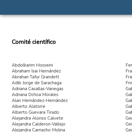
Comité científico
Abdolkarim Hosseini
Fe
Abraham Isai Hernández
Fra
Abrahan Tafur Grandett
Fra
Adib Jorge de Sarachaga
Fr
Adriana Casallas-Vanegas
Gab
Adriana Ochoa Morales
Gab
Alan Hernández-Hernández
Gab
Alberto Alatorre
Ga
Alberto Guevara Tirado
Ga
Alejandra Alonso Calvete
Gen
Alejandra Calderon-Vallejo
Ge
Alejandra Camacho Molina
Ge