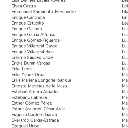
Elsa Daniela Zavala Alvarez
Les
Elvira Castro
Let
Emmanuel Sarmiento-Hernández
Lil
Enrique Canchola
Lin
Enrique Estudillo
Lou
Enrique Galindo
Lu
Enrique García Alfonso
Luc
Enrique Gómez-Figueroa
Lu
Enrique Villarreal García
Lui
Enrique Villarreal Ríos
Lu
Erasmo Sauceo Uribe
Lui
Ericka Duran-Vargas
Lui
Erika León
Mad
Érika Yánez-Ortiz
Ma
Erika Mariana Longoria Ibarrola
Ma
Ernesto Martinez de la Maza
Man
Esteban Alberti Amador
Man
EstebanCalabrese
Mar
Esther Gómez Pérez
Ma
Esther Asunción César Arce
Mar
Eugenia Cordero Garcia
Mar
Everardo Garcia-Estrada
Mar
Ezequiel Uribe
Mar