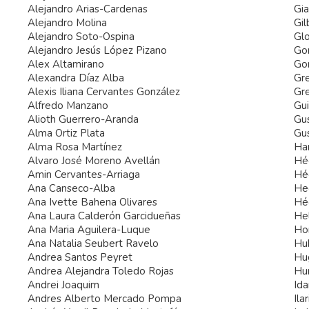
Alejandro Arias-Cardenas
Gi
Alejandro Molina
Gil
Alejandro Soto-Ospina
Glo
Alejandro Jesús López Pizano
Go
Alex Altamirano
Go
Alexandra Díaz Alba
Gre
Alexis Iliana Cervantes González
Gre
Alfredo Manzano
Gui
Alioth Guerrero-Aranda
Gu
Alma Ortiz Plata
Gu
Alma Rosa Martínez
Ha
Alvaro José Moreno Avellán
Hé
Amin Cervantes-Arriaga
Hé
Ana Canseco-Alba
Hec
Ana Ivette Bahena Olivares
Hé
Ana Laura Calderón Garcidueñas
He
Ana Maria Aguilera-Luque
Ho
Ana Natalia Seubert Ravelo
Hub
Andrea Santos Peyret
Hu
Andrea Alejandra Toledo Rojas
Hu
Andrei Joaquim
Ida
Andres Alberto Mercado Pompa
Ila