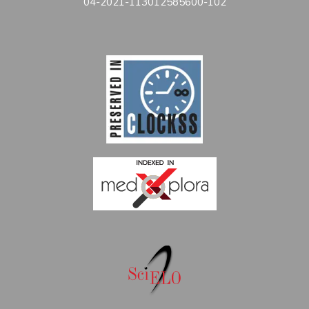
04-2021-113012585600-102