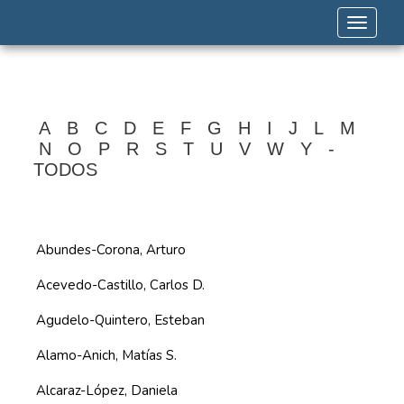
Toggle 
A
B
C
D
E
F
G
H
I
J
L
M
N
O
P
R
S
T
U
V
W
Y
-
TODOS
Abundes-Corona, Arturo
Acevedo-Castillo, Carlos D.
Agudelo-Quintero, Esteban
Alamo-Anich, Matías S.
Alcaraz-López, Daniela